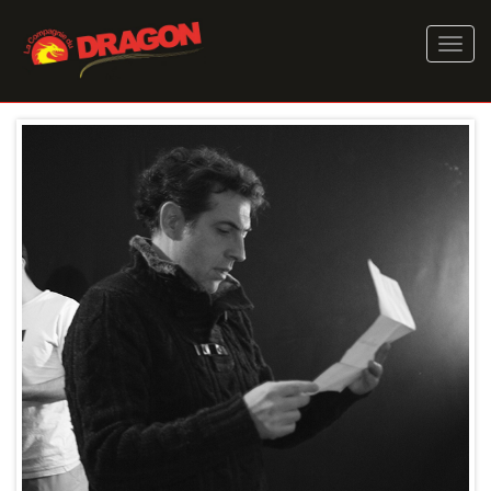
Aller
au
Toggl
contenu
naviga
principal